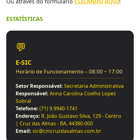
Ou através do formulário
CLICANDO AQUI
!
ESTATÍSTICAS
💬
E-SIC
Horário de Funcionamento – 08:00 ~ 17:00
Setor Responsável:
Secretaria Administrativa
Responsável:
Anna Carolina Coelho Lopes
Sobral
Telefone:
(71) 9.9940-1741
Endereço:
R. João Gustavo Silva, 129 - Centro
| Cruz das Almas - BA, 44380-000
Email:
sic@cmcruzdasalmas.com.br