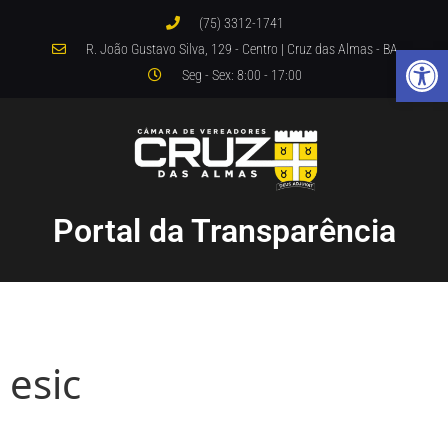
(75) 3312-1741
Abrir 
R. João Gustavo Silva, 129 - Centro | Cruz das Almas - BA
Seg - Sex: 8:00 - 17:00
Portal da Transparência
esic